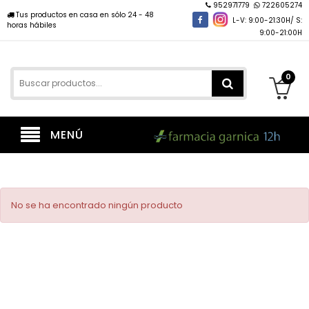
952971779
722605274
Tus productos en casa en sólo 24 - 48
L-V: 9:00-21:30H/ S:
horas hábiles
9:00-21:00H
0
MENÚ
No se ha encontrado ningún producto