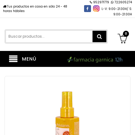
952971779
722605274
Tus productos en casa en sólo 24 - 48
L-V: 9:00-21:30H/ S:
horas hábiles
9:00-21:00H
0
MENÚ