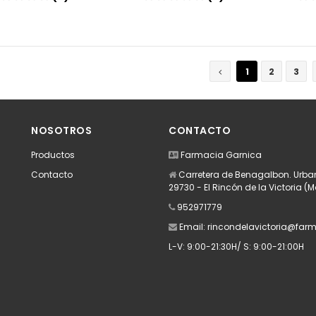
Añadir
Añadir
1
2
3
NOSOTROS
CONTACTO
Productos
Farmacia Garnica
Contacto
Carretera de Benagalbon. Urban
29730 - El Rincón de la Victoria (
952971779
Email:
rincondelavictoria@far
L-V: 9:00-21:30H/ S: 9:00-21:00H