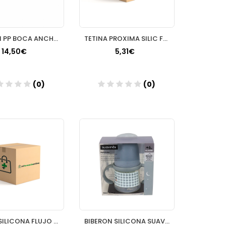
BIBERON PP BOCA ANCHA T SILICONA SUAVINEX PREMIU
TETINA PROXIMA SILIC FLU MED 0
14,50€
5,31€
(0)
(0)
Añadir
Añadir
TETINA SILICONA FLUJO ADAPTABLE A SUAVINEX ZERO ZERO ULTRA SUAVE + 0 MESES 2 UNIDADES COLOR FAIR
BIBERON SILICONA SUAVINEX ENTRENA ANTIDERRAME AS