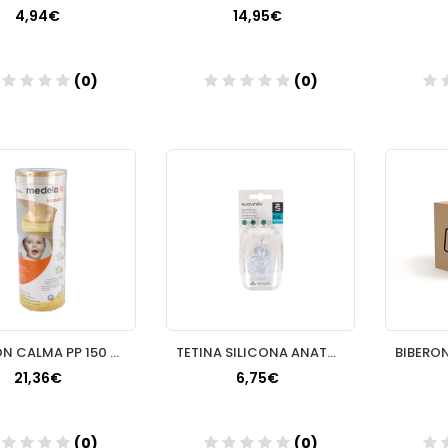
4,94€
14,95€
(0)
(0)
Añadir
Añadir
BIBERON CALMA PP 150 ML
TETINA SILICONA ANATOMICA SUAVINEX T1M 2 U
21,36€
6,75€
(0)
(0)