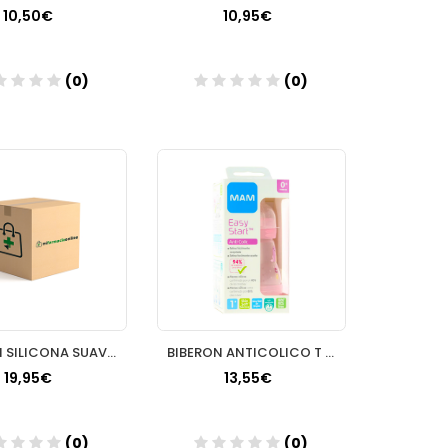
10,50€
10,95€
(0)
(0)
Añadir
Añadir
BIBERON SILICONA SUAVINEX INTENSE COLOUR + 3 MESES 1 UNIDAD 240 ML
BIBERON ANTICOLICO T SILICONA SUAVINEX ADAPTABLE + 0 MESES 1 ENVASE 180 ML LIGHT SAND
19,95€
13,55€
(0)
(0)