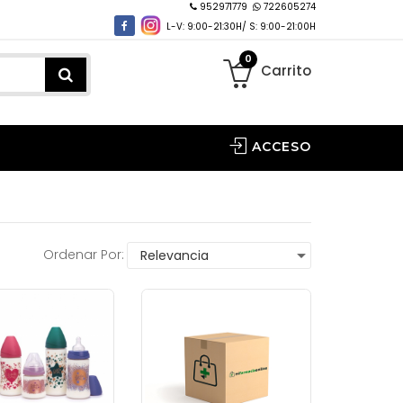
952971779
722605274
L-V: 9:00-21:30H/ S: 9:00-21:00H
0
Carrito
ACCESO
Ordenar Por: