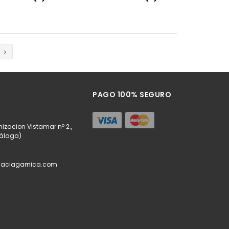
Añadir
Añadir
PAGO 100% SEGURO
izacion Vistamar nº 2.,
Málaga)
maciagarnica.com