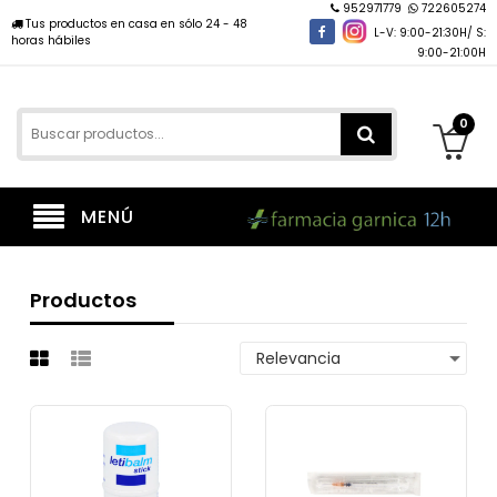
952971779
722605274
Tus productos en casa en sólo 24 - 48
L-V: 9:00-21:30H/ S:
horas hábiles
9:00-21:00H
0
MENÚ
Productos