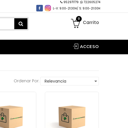
952971779
722605274
L-V: 9:00-21:30H/ S: 9:00-21:00H
0
Carrito
ACCESO
Ordenar Por: