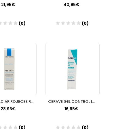
21,95€
40,95€
(0)
(0)
Añadir
Añadir
ROSALIAC AR ROJECES ROCHE POSAY 40ML
CERAVE GEL CONTROL IMPERFECCIONES 1 TUBO 40 ML
28,95€
16,95€
(0)
(0)