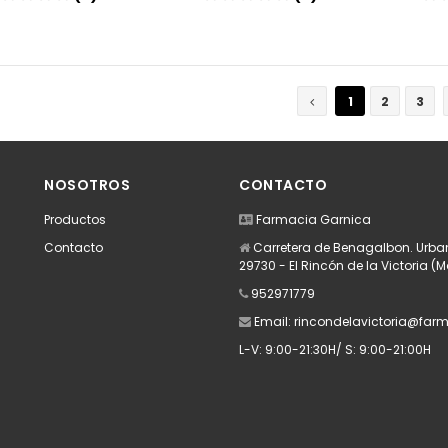
Añadir
Añadir
1
2
3
NOSOTROS
CONTACTO
Productos
Farmacia Garnica
Contacto
Carretera de Benagalbon. Urban
29730 - El Rincón de la Victoria (
952971779
Email:
rincondelavictoria@far
L-V: 9:00-21:30H/ S: 9:00-21:00H