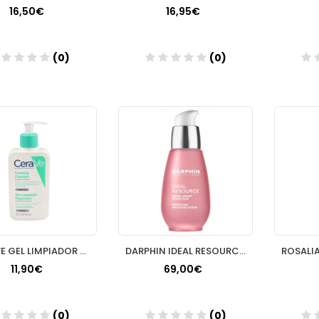
16,50€
16,95€
(0)
(0)
Añadir
Añadir
CERAVE GEL LIMPIADOR ESPUMOSO 1 ENVASE 236 ML
DARPHIN IDEAL RESOURCE SERUM 30ML
11,90€
69,00€
(0)
(0)