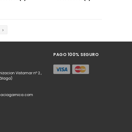
Añadir
Añadir
PAGO 100% SEGURO
izacion Vistamar nº 2.,
Málaga)
maciagarnica.com