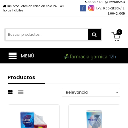
952971779
722605274
Tus productos en casa en sólo 24 - 48
L-V: 9:00-21:30H/ S:
horas hábiles
9:00-21:00H
0
MENÚ
Productos