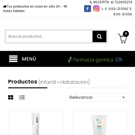
952971779
722605274
Tus productos en casa en sólo 24 - 48
L-V: 9:00-21:30H/ S:
horas hábiles
9:00-21:00H
0
MENÚ
Productos
(infantil » Hidratacion)