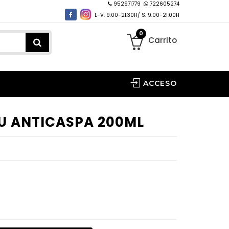
952971779
722605274
L-V: 9:00-21:30H/ S: 9:00-21:00H
0
Carrito
ACCESO
U ANTICASPA 200ML