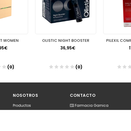
XT WOMEN
OLISTIC NIGHT BOOSTER
95€
36,95€
(0)
(0)
dir
Añadir
A
NOSOTROS
CONTACTO
Productos
Farmacia Garnica
Contacto
Carretera de Benagalbon. Urban
29730 - El Rincón de la Victoria (
952971779