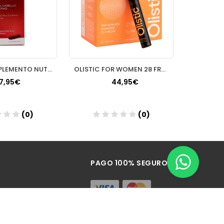
PILEXIL COMPLEMENTO NUTRICIONAL PARA CABELLO 50
OLISTIC FOR WOMEN 28 FRASCOS 25 ML
17,95€
44,95€
(0)
(0)
ñadir
Añadir
PAGO 100% SEGURO
izacion Vistamar nº 2.,
Málaga)